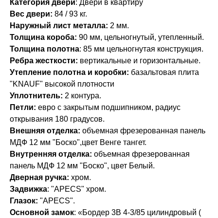
Категория двери
: Двери в квартиру
Вес двери:
84 / 93 кг.
Наружный лист металла:
2 мм.
Толщина короба:
90 мм, цельногнутый, утепленный.
Толщина полотна
: 85 мм цельногнутая конструкция.
Ребра жесткости:
вертикальные и горизонтальные.
Утепление полотна и коробки:
базальтовая плита
"KNAUF" высокой плотности
Уплотнитель:
2 контура.
Петли:
евро с закрытым подшипником, радиус
открывания 180 градусов.
Внешняя отделка:
объемная фрезерованная панель
МДФ 12 мм "Боско",цвет Венге тангет.
Внутренняя отделка:
объемная фрезерованная
панель МДФ 12 мм "Боско", цвет Белый.
Дверная ручка:
хром.
Задвижка
: "APECS" хром.
Глазок:
"APECS".
Основной замок
: «Бордер 3В 4-3/85 цилиндровый (